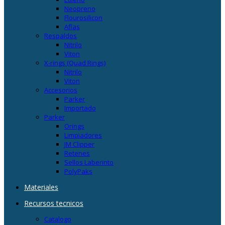
Neopreno
Flourosilicon
Aflas
Respaldos
Nitrilo
Viton
X-rings (Quad Rings)
Nitrilo
Viton
Accesorios
Parker
Importado
Parker
Orings
Limpiadores
JM Clipper
Retenes
Sellos Laberinto
PolyPaks
Materiales
Recursos tecnicos
Catalogo