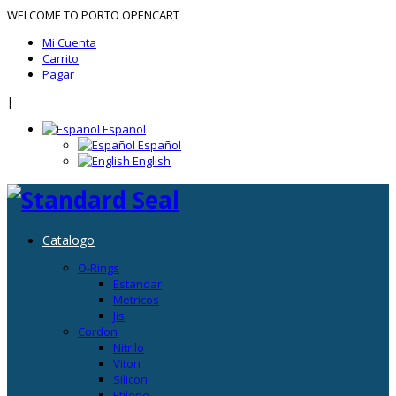
WELCOME TO PORTO OPENCART
Mi Cuenta
Carrito
Pagar
|
Español
Español
English
Catalogo
O-Rings
Estandar
Metricos
Jis
Cordon
Nitrilo
Viton
Silicon
Etileno