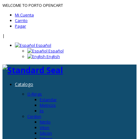
WELCOME TO PORTO OPENCART
Mi Cuenta
Carrito
Pagar
|
Español
Español
English
Catalogo
O-Rings
Estandar
Metricos
Jis
Cordon
Nitrilo
Viton
Silicon
Etileno