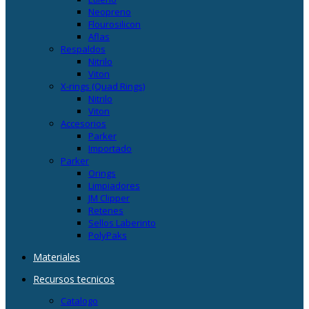
Neopreno
Flourosilicon
Aflas
Respaldos
Nitrilo
Viton
X-rings (Quad Rings)
Nitrilo
Viton
Accesorios
Parker
Importado
Parker
Orings
Limpiadores
JM Clipper
Retenes
Sellos Laberinto
PolyPaks
Materiales
Recursos tecnicos
Catalogo