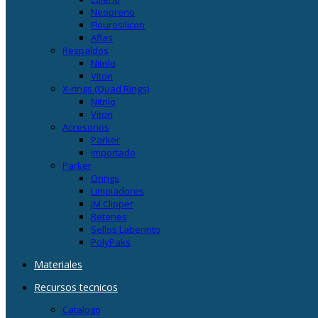
Neopreno
Flourosilicon
Aflas
Respaldos
Nitrilo
Viton
X-rings (Quad Rings)
Nitrilo
Viton
Accesorios
Parker
Importado
Parker
Orings
Limpiadores
JM Clipper
Retenes
Sellos Laberinto
PolyPaks
Materiales
Recursos tecnicos
Catalogo