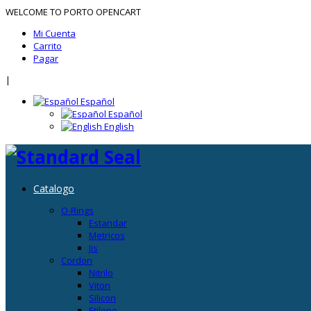
WELCOME TO PORTO OPENCART
Mi Cuenta
Carrito
Pagar
|
Español
Español
English
Catalogo
O-Rings
Estandar
Metricos
Jis
Cordon
Nitrilo
Viton
Silicon
Etileno