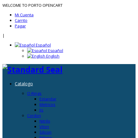
WELCOME TO PORTO OPENCART
Mi Cuenta
Carrito
Pagar
|
Español
Español
English
Catalogo
O-Rings
Estandar
Metricos
Jis
Cordon
Nitrilo
Viton
Silicon
Etileno