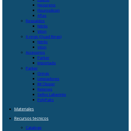
Neopreno
Flourosilicon
Aflas
Respaldos
Nitrilo
Viton
X-rings (Quad Rings)
Nitrilo
Viton
Accesorios
Parker
Importado
Parker
Orings
Limpiadores
JM Clipper
Retenes
Sellos Laberinto
PolyPaks
Materiales
Recursos tecnicos
Catalogo