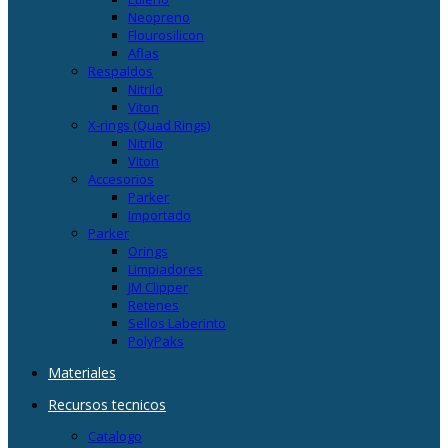
Neopreno
Flourosilicon
Aflas
Respaldos
Nitrilo
Viton
X-rings (Quad Rings)
Nitrilo
Viton
Accesorios
Parker
Importado
Parker
Orings
Limpiadores
JM Clipper
Retenes
Sellos Laberinto
PolyPaks
Materiales
Recursos tecnicos
Catalogo