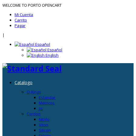
WELCOME TO PORTO OPENCART
Mi Cuenta
Carrito
Pagar
|
Español
Español
English
Catalogo
O-Rings
Estandar
Metricos
Jis
Cordon
Nitrilo
Viton
Silicon
Etileno