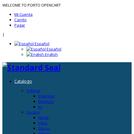
WELCOME TO PORTO OPENCART
Mi Cuenta
Carrito
Pagar
|
Español
Español
English
Catalogo
O-Rings
Estandar
Metricos
Jis
Cordon
Nitrilo
Viton
Silicon
Etileno