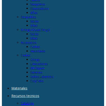
Neopreno
Flourosilicon
Aflas
Respaldos
Nitrilo
Viton
X-rings (Quad Rings)
Nitrilo
Viton
Accesorios
Parker
Importado
Parker
Orings
Limpiadores
JM Clipper
Retenes
Sellos Laberinto
PolyPaks
Materiales
Recursos tecnicos
Catalogo