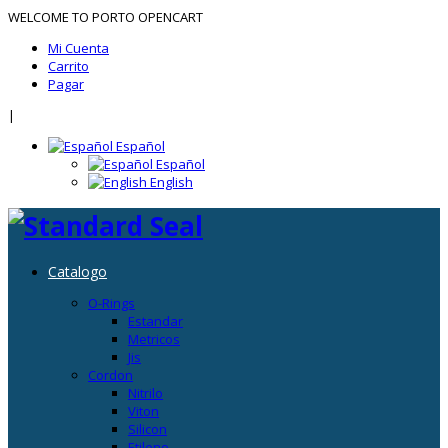
WELCOME TO PORTO OPENCART
Mi Cuenta
Carrito
Pagar
|
Español
Español
English
Catalogo
O-Rings
Estandar
Metricos
Jis
Cordon
Nitrilo
Viton
Silicon
Etileno