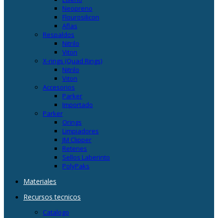
Neopreno
Flourosilicon
Aflas
Respaldos
Nitrilo
Viton
X-rings (Quad Rings)
Nitrilo
Viton
Accesorios
Parker
Importado
Parker
Orings
Limpiadores
JM Clipper
Retenes
Sellos Laberinto
PolyPaks
Materiales
Recursos tecnicos
Catalogo