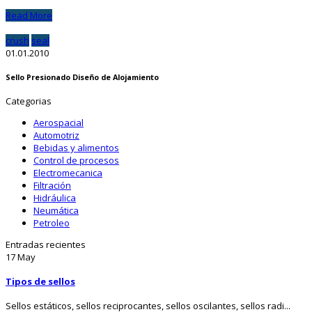
Read More
crush
seal
01.01.2010
Sello Presionado Diseño de Alojamiento
Categorias
Aerospacial
Automotriz
Bebidas y alimentos
Control de procesos
Electromecanica
Filtración
Hidráulica
Neumática
Petroleo
Entradas recientes
17
May
Tipos de sellos
Sellos estáticos, sellos reciprocantes, sellos oscilantes, sellos radi...