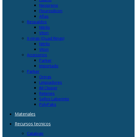
Neopreno
Flourosilicon
Aflas
Respaldos
Nitrilo
Viton
X-rings (Quad Rings)
Nitrilo
Viton
Accesorios
Parker
Importado
Parker
Orings
Limpiadores
JM Clipper
Retenes
Sellos Laberinto
PolyPaks
Materiales
Recursos tecnicos
Catalogo