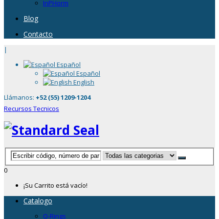
InPHorm
Blog
Contacto
|
Español
Español
English
Llámanos:
+52 (55) 1209-1204
Recursos Tecnicos
0
¡Su Carrito está vacío!
Catalogo
O-Rings