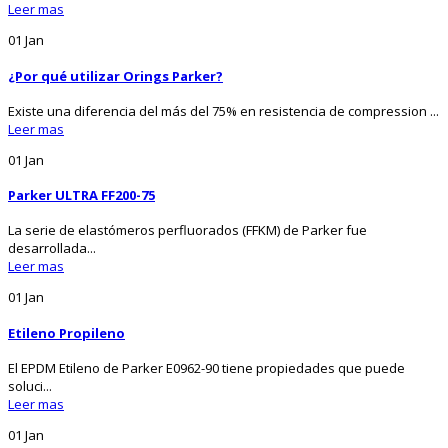
Leer mas
01
Jan
¿Por qué utilizar Orings Parker?
Existe una diferencia del más del 75% en resistencia de compression ...
Leer mas
01
Jan
Parker ULTRA FF200-75
La serie de elastómeros perfluorados (FFKM) de Parker fue
desarrollada...
Leer mas
01
Jan
Etileno Propileno
El EPDM Etileno de Parker E0962-90 tiene propiedades que puede
soluci...
Leer mas
01
Jan