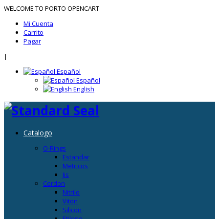
WELCOME TO PORTO OPENCART
Mi Cuenta
Carrito
Pagar
|
Español
Español
English
Catalogo
O-Rings
Estandar
Metricos
Jis
Cordon
Nitrilo
Viton
Silicon
Etileno