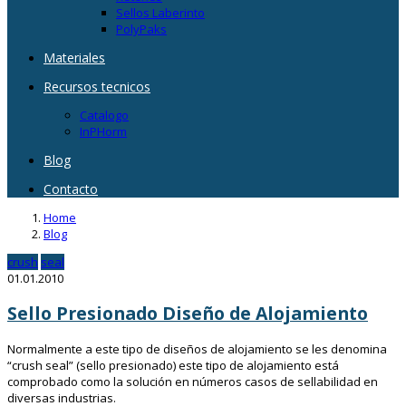
Sellos Laberinto
PolyPaks
Materiales
Recursos tecnicos
Catalogo
InPHorm
Blog
Contacto
Home
Blog
crush
seal
01.01.2010
Sello Presionado Diseño de Alojamiento
Normalmente a este tipo de diseños de alojamiento se les denomina
“crush seal” (sello presionado) este tipo de alojamiento está
comprobado como la solución en números casos de sellabilidad en
diversas industrias.