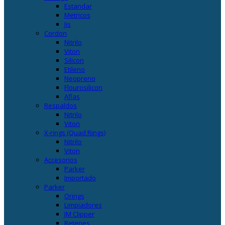
Estandar
Metricos
Jis
Cordon
Nitrilo
Viton
Silicon
Etileno
Neopreno
Flourosilicon
Aflas
Respaldos
Nitrilo
Viton
X-rings (Quad Rings)
Nitrilo
Viton
Accesorios
Parker
Importado
Parker
Orings
Limpiadores
JM Clipper
Retenes