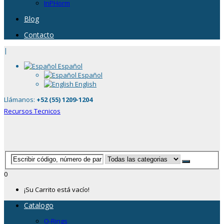
InPHorm
Blog
Contacto
|
Español
Español
English
Llámanos:
+52 (55) 1209-1204
Recursos Tecnicos
0
¡Su Carrito está vacío!
Catalogo
O-Rings