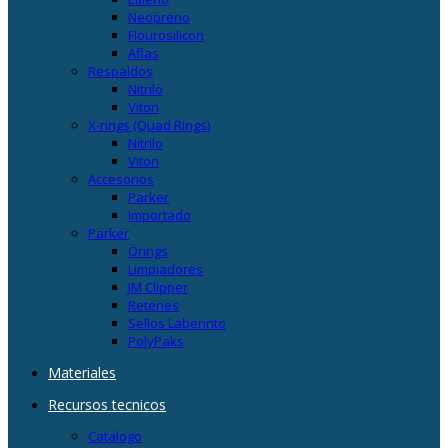
Neopreno
Flourosilicon
Aflas
Respaldos
Nitrilo
Viton
X-rings (Quad Rings)
Nitrilo
Viton
Accesorios
Parker
Importado
Parker
Orings
Limpiadores
JM Clipper
Retenes
Sellos Laberinto
PolyPaks
Materiales
Recursos tecnicos
Catalogo