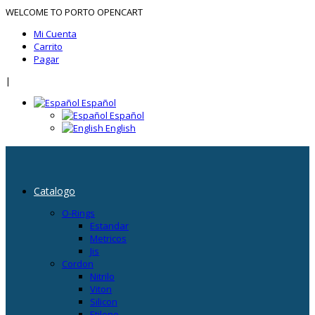
WELCOME TO PORTO OPENCART
Mi Cuenta
Carrito
Pagar
|
Español
Español
English
Catalogo
O-Rings
Estandar
Metricos
Jis
Cordon
Nitrilo
Viton
Silicon
Etileno