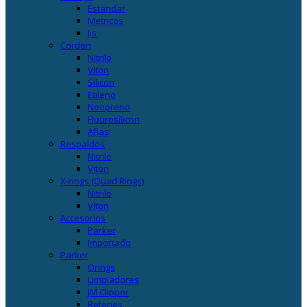
Estandar
Metricos
Jis
Cordon
Nitrilo
Viton
Silicon
Etileno
Neopreno
Flourosilicon
Aflas
Respaldos
Nitrilo
Viton
X-rings (Quad Rings)
Nitrilo
Viton
Accesorios
Parker
Importado
Parker
Orings
Limpiadores
JM Clipper
Retenes