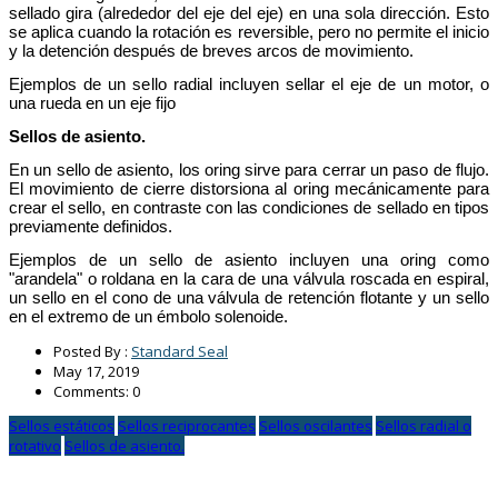
sellado gira (alrededor del eje del eje) en una sola dirección. Esto
se aplica cuando la rotación es reversible, pero no permite el inicio
y la detención después de breves arcos de movimiento.
Ejemplos de un sello radial incluyen sellar el eje de un motor, o
una rueda en un eje fijo
Sellos de asiento.
En un sello de asiento, los oring sirve para cerrar un paso de flujo.
El movimiento de cierre distorsiona al oring mecánicamente para
crear el sello, en contraste con las condiciones de sellado en tipos
previamente definidos.
Ejemplos de un sello de asiento incluyen una oring como
"arandela" o roldana en la cara de una válvula roscada en espiral,
un sello en el cono de una válvula de retención flotante y un sello
en el extremo de un émbolo solenoide.
Posted By :
Standard Seal
May
17,
2019
Comments: 0
Sellos estáticos
Sellos reciprocantes
Sellos oscilantes
Sellos radial o
rotativo
Sellos de asiento.