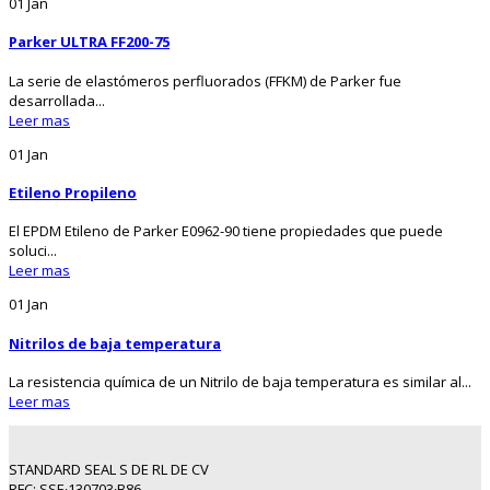
01
Jan
Parker ULTRA FF200-75
La serie de elastómeros perfluorados (FFKM) de Parker fue
desarrollada...
Leer mas
01
Jan
Etileno Propileno
El EPDM Etileno de Parker E0962-90 tiene propiedades que puede
soluci...
Leer mas
01
Jan
Nitrilos de baja temperatura
La resistencia química de un Nitrilo de baja temperatura es similar al...
Leer mas
STANDARD SEAL S DE RL DE CV
RFC: SSE∙130703∙B86