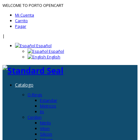
WELCOME TO PORTO OPENCART
Mi Cuenta
Carrito
Pagar
|
Español
Español
English
Catalogo
O-Rings
Estandar
Metricos
Jis
Cordon
Nitrilo
Viton
Silicon
Etileno