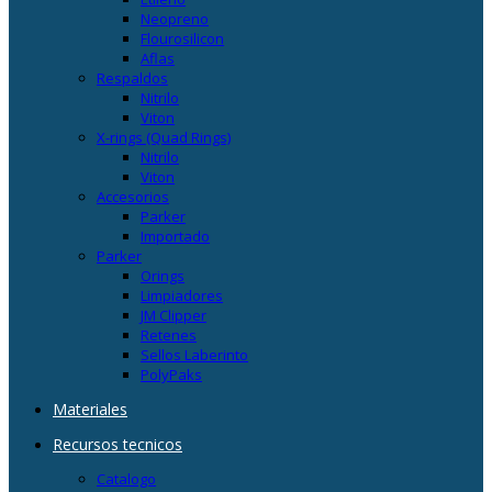
Neopreno
Flourosilicon
Aflas
Respaldos
Nitrilo
Viton
X-rings (Quad Rings)
Nitrilo
Viton
Accesorios
Parker
Importado
Parker
Orings
Limpiadores
JM Clipper
Retenes
Sellos Laberinto
PolyPaks
Materiales
Recursos tecnicos
Catalogo